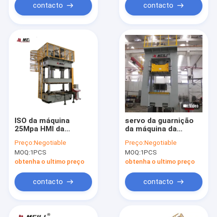
contacto
contacto
ISO da máquina
servo da guarnição
25Mpa HMI da
da máquina da
imprensa hidráulica
imprensa hidráulica
Preço:
Negotiable
Preço:
Negotiable
da coluna 400T
do quadro de 400T H
MOQ:
1PCS
MOQ:
1PCS
quatro
imprensa hidráulica
do auto
obtenha o ultimo preço
obtenha o ultimo preço
contacto
contacto