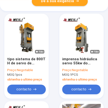
Dê a sua exigência
tipo sistema de 800T
imprensa hidráulica
H de servo de
servo 55kw do
imprensa hidráulica
quadro de 1000T H
Preço:
Negotiable
Preço:
Negotiable
55kw para
para o painel da
MOQ:
1pcs
MOQ:
1PCS
dispositivos de
energia de
cozinha da casa
Hyderogen
obtenha o ultimo preço
obtenha o ultimo preço
contacto
contacto