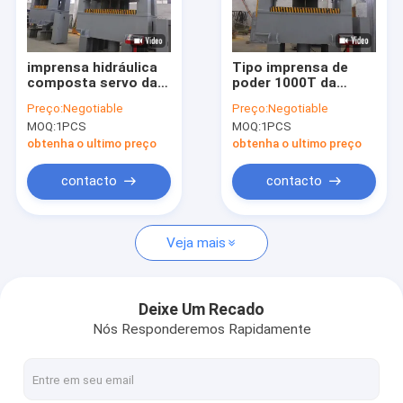
Fale Conosco
imprensa hidráulica
Tipo imprensa de
composta servo da
poder 1000T da
máquina da imprensa hidráulica do quadro de h
máquina de 630
máquina H da
Preço:
Negotiable
Preço:
Negotiable
toneladas da
imprensa hidráulica
MOQ:
1PCS
MOQ:
1PCS
imprensa hidráulica
do quadro de 1000KN
máquina de prensa hidráulica de quatro colunas
de quadro de H
H
obtenha o ultimo preço
obtenha o ultimo preço
máquina da imprensa hidráulica do quadro de c
contacto
contacto
Imprensa hidráulica de alta velocidade
Veja mais
imprensa de tiragem hidráulica
Imprensa hidráulica da tabela
Deixe Um Recado
Nós Responderemos Rapidamente
imprensa de aparagem hidráulica
Imprensa hidráulica composta