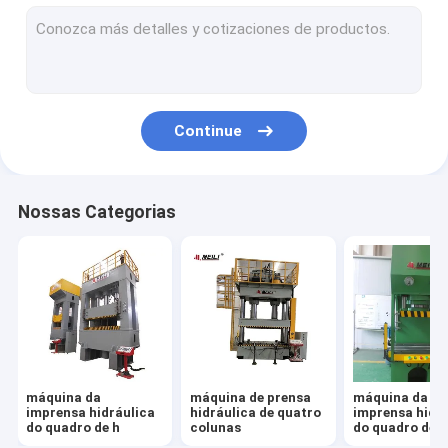
Imprensa hidráulica servo
imprensa hidráulica do cnc
imprensa de endireitamento hidráulica
Continue
Desgaste máquinas de teste
Imprensa servo elétrica
Nossas Categorias
máquina da
máquina de prensa
máquina da
imprensa hidráulica
hidráulica de quatro
imprensa hidr
do quadro de h
colunas
do quadro de c