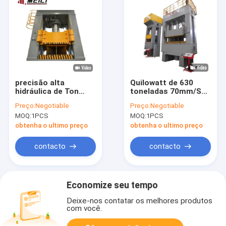
precisão alta
Quilowatt de 630
hidráulica de Ton
toneladas 70mm/S
Return 70mm/S da
da máquina 6300KN
Preço:
Negotiable
Preço:
Negotiable
máquina 315 da
22X2 da imprensa
MOQ:
1PCS
MOQ:
1PCS
imprensa do quadro
hidráulica de quadro
de 380V H
de H
obtenha o ultimo preço
obtenha o ultimo preço
contacto
contacto
Economize seu tempo
Deixe-nos contatar os melhores produtos
com você.