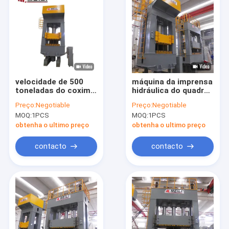
velocidade de 500
máquina da imprensa
toneladas do coxim
hidráulica do quadro
do retorno do CE
de 500T H para
Preço:
Negotiable
Preço:
Negotiable
ISO9001 70mm/S da
formar a pressão 10-
MOQ:
1PCS
MOQ:
1PCS
imprensa hidráulica
15mm/S
de quadro de H
obtenha o ultimo preço
obtenha o ultimo preço
contacto
contacto
Casa
produtos
Quem Somos