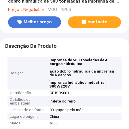
dobro hidráulica de 500 toneladas da imprensa de 4
cargos
Preço：Negotiable
MOQ：1PCS
Melhor preço
contacto
Descrição De Produto
imprensa de 500 toneladas de 4
cargos hidráulica
,
ação dobro hidráulica da imprensa
Realçar
de 4 cargos
,
imprensa hidráulica industrial
380V/220V
Certificação
CE ISO9001
Detalhes da
Pálete do ferro
embalagem
Habilidade da fonte
80 grupos pelo mês
Lugar de origem
China
Marca
MEILI