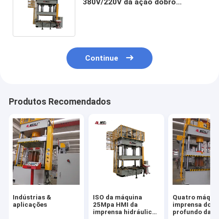
380V/220V da ação dobro
hidráulica de 500 toneladas da
imprensa de 4 cargos
Continue
Produtos Recomendados
Indústrias &
ISO da máquina
Quatro máqui
aplicações
25Mpa HMI da
imprensa do d
imprensa hidráulica
profundo da c